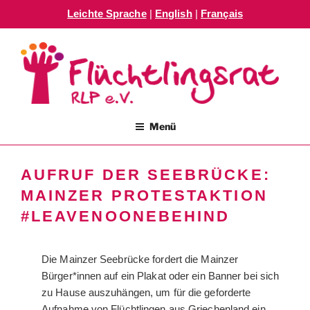
Leichte Sprache
|
English
|
Français
Zum
Inhalt
springen
FLÜCHTLINGSRAT RLP E.V.
Menü
AUFRUF DER SEEBRÜCKE:
MAINZER PROTESTAKTION
#LEAVENOONEBEHIND
Die Mainzer Seebrücke fordert die Mainzer
Bürger*innen auf ein Plakat oder ein Banner bei sich
zu Hause auszuhängen, um für die geforderte
Aufnahme von Flüchtlingen aus Griechenland ein