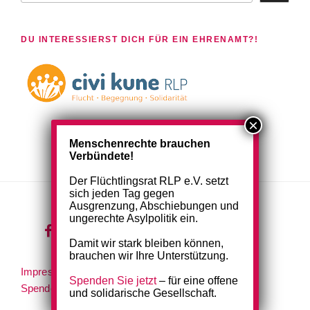
DU INTERESSIERST DICH FÜR EIN EHRENAMT?!
Menschenrechte brauchen
Verbündete!
Der Flüchtlingsrat RLP e.V. setzt
sich jeden Tag gegen
Ausgrenzung, Abschiebungen und
ungerechte Asylpolitik ein.
wir
wir
Damit wir stark bleiben können,
bei
auf
brauchen wir Ihre Unterstützung.
Impressum
|
Netiquette
|
Datenschutzerklärung
|
facebook
instagram
Spenden Sie jetzt
– für eine offene
Spenden & Mitgliedschaft
|
Kontakt
und solidarische Gesellschaft.