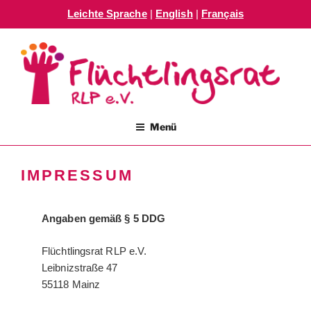
Leichte Sprache
|
English
|
Français
Zum
Inhalt
springen
FLÜCHTLINGSRAT RLP E.V.
Menü
IMPRESSUM
Angaben gemäß § 5 DDG
Flüchtlingsrat RLP e.V.
Leibnizstraße 47
55118 Mainz