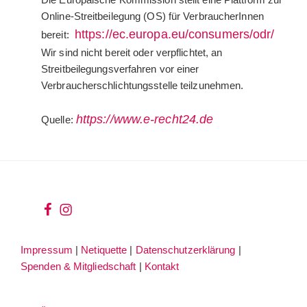
Online-Streitbeilegung (OS) für VerbraucherInnen
https://ec.europa.eu/consumers/odr/
bereit:
Wir sind nicht bereit oder verpflichtet, an
Streitbeilegungsverfahren vor einer
Verbraucherschlichtungsstelle teilzunehmen.
https://www.e-recht24.de
Quelle:
wir
wir
bei
auf
Impressum
|
Netiquette
|
Datenschutzerklärung
|
facebook
instagram
Spenden & Mitgliedschaft
|
Kontakt