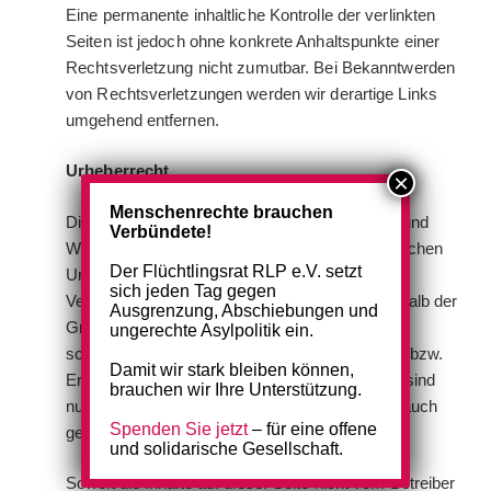
Eine permanente inhaltliche Kontrolle der verlinkten
Seiten ist jedoch ohne konkrete Anhaltspunkte einer
Rechtsverletzung nicht zumutbar. Bei Bekanntwerden
von Rechtsverletzungen werden wir derartige Links
umgehend entfernen.
Urheberrecht
Menschenrechte brauchen
Die durch die Seitenbetreiber erstellten Inhalte und
Verbündete!
Werke auf diesen Seiten unterliegen dem deutschen
Der Flüchtlingsrat RLP e.V. setzt
Urheberrecht. Die Vervielfältigung, Bearbeitung,
sich jeden Tag gegen
Verbreitung und jede Art der Verwertung außerhalb der
Ausgrenzung, Abschiebungen und
Grenzen des Urheberrechtes bedürfen der
ungerechte Asylpolitik ein.
schriftlichen Zustimmung des jeweiligen Autors bzw.
Damit wir stark bleiben können,
Erstellers. Downloads und Kopien dieser Seite sind
brauchen wir Ihre Unterstützung.
nur für den privaten, nicht kommerziellen Gebrauch
Spenden Sie jetzt
– für eine offene
gestattet.
und solidarische Gesellschaft.
Soweit die Inhalte auf dieser Seite nicht vom Betreiber