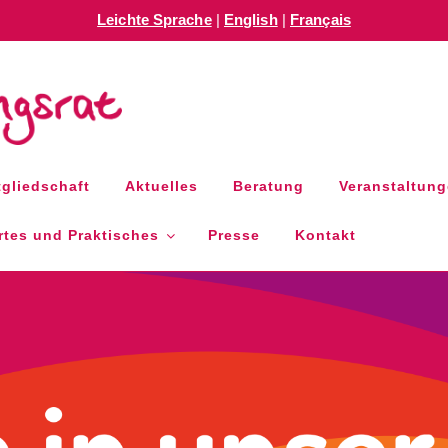
Leichte Sprache
|
English
|
Français
GSRAT RLP E.V.
gliedschaft
Aktuelles
Beratung
Veranstaltun
tes und Praktisches
Presse
Kontakt