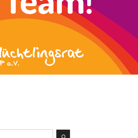
ok
agram