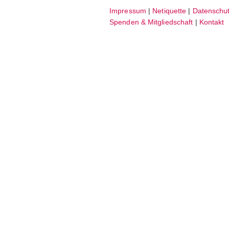
Impressum
|
Netiquette
|
Datenschut
facebook
instagram
Spenden & Mitgliedschaft
|
Kontakt