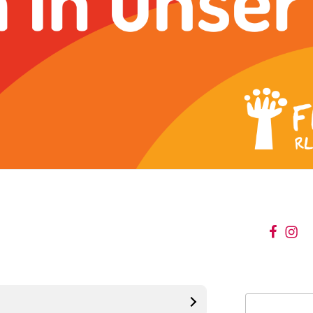
wir
wir
bei
auf
facebo
inst
Suchen