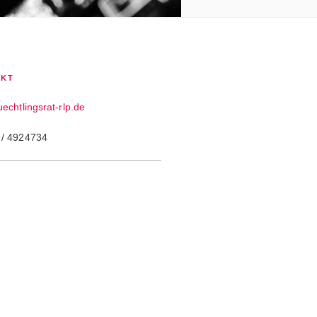
AKT
uechtlingsrat-rlp.de
 / 4924734
ok
agram