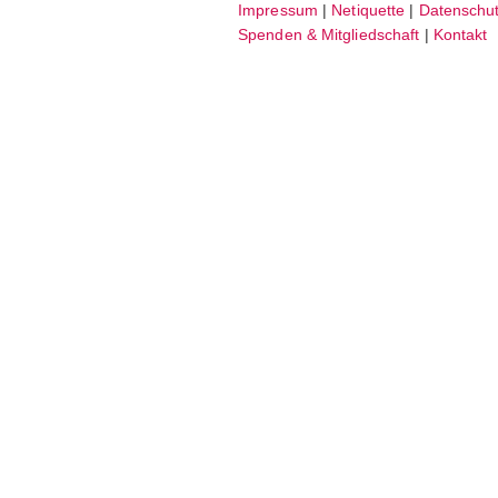
Impressum
|
Netiquette
|
Datenschut
facebook
instagram
Spenden & Mitgliedschaft
|
Kontakt