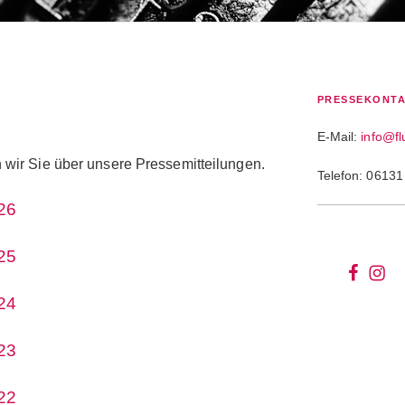
PRESSEKONT
E-Mail:
info@fl
n wir Sie über unsere Pressemitteilungen.
Telefon: 06131
26
25
wir
wir
bei
auf
24
facebo
inst
23
22