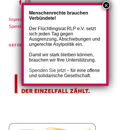
wir
wir
bei
auf
Menschenrechte brauchen
Verbündete!
Impressum
|
Netiquette
|
Datenschutzerklärung
|
facebook
instagram
Spenden & Mitgliedschaft
|
Kontakt
Der Flüchtlingsrat RLP e.V. setzt
sich jeden Tag gegen
Ausgrenzung, Abschiebungen und
ungerechte Asylpolitik ein.
GEFÖRDERT VON:
Damit wir stark bleiben können,
brauchen wir Ihre Unterstützung.
Spenden Sie jetzt
– für eine offene
und solidarische Gesellschaft.