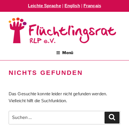
Leichte Sprache
|
English
|
Français
Zum
Inhalt
springen
FLÜCHTLINGSRAT RLP E.V.
Menü
NICHTS GEFUNDEN
Das Gesuchte konnte leider nicht gefunden werden.
Vielleicht hilft die Suchfunktion.
Suchen
Suche
nach: