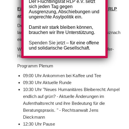
Der Flüchtlingsrat RLP e.V. setzt
sich jeden Tag gegen
Einladung zum Plenum des Flüchtlingsrates RLP
Ausgrenzung, Abschiebungen und
am Donnerstag, den 22. September 2022
ungerechte Asylpolitik ein.
Der Flüchtlingsrat RLP e.V. lädt herzlich zum
Damit wir stark bleiben können,
landesweiten Vernetzungstreffen nach Bad Kreuznach
brauchen wir Ihre Unterstützung.
ein.
Spenden Sie jetzt
– für eine offene
und solidarische Gesellschaft.
Wir treffen uns ab 9:00 Uhr im Dietrich-Bonhoeffer-
Haus, Kurhausstr. 6, 55543 Bad Kreuznach.
Programm Plenum
09:00 Uhr Ankommen bei Kaffee und Tee
09:30 Uhr Aktuelle Runde
10:30 Uhr "Neues Humanitäres Bleiberecht: Ampel
endlich auf grün? - Aktuelle Änderungen im
Aufenthaltsrecht und ihre Bedeutung für die
Beratungspraxis. " - Rechtsanwalt Jens
Dieckmann
12:30 Uhr Pause