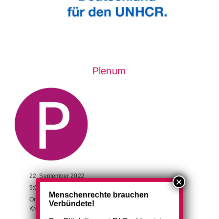
Plenum
22. September 2022
9:00 - 15:30
Uhr
Menschenrechte brauchen
Ort:
Dietrich-Bonhoeffer-Haus, Kurhausstr. 6, 55543 Bad
Verbündete!
Kreuznach