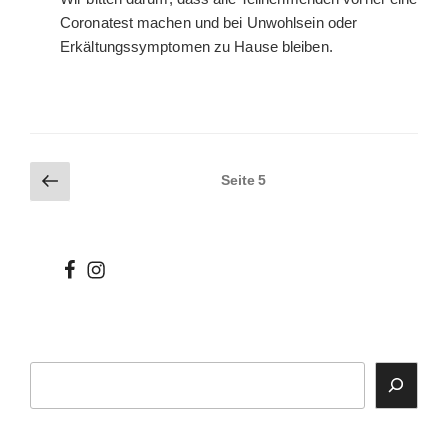
Coronatest machen und bei Unwohlsein oder
Erkältungssymptomen zu Hause bleiben.
Seitennummerierung
Vorherige
Seite
5
Seite
der
Beiträge
wir
wir
bei
auf
facebook
instagram
Suchen