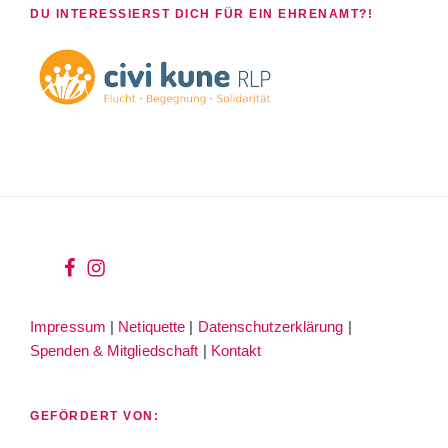
DU INTERESSIERST DICH FÜR EIN EHRENAMT?!
wir
wir
bei
auf
Impressum
|
Netiquette
|
Datenschutzerklärung
|
facebook
instagram
Spenden & Mitgliedschaft
|
Kontakt
GEFÖRDERT VON: