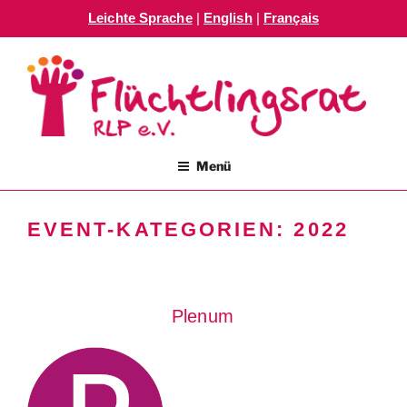
Leichte Sprache
|
English
|
Français
Zum
Inhalt
springen
FLÜCHTLINGSRAT RLP E.V.
Menü
EVENT-KATEGORIEN:
2022
Plenum