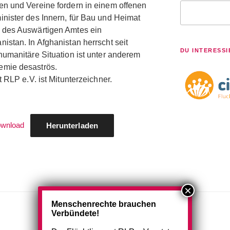
n und Vereine fordern in einem offenen
Suchen
nister des Innern, für Bau und Heimat
 des Auswärtigen Amtes ein
stan. In Afghanistan herrscht seit
DU INTERESSI
humanitäre Situation ist unter anderem
emie desaströs.
 RLP e.V. ist Mitunterzeichner.
ownload
Herunterladen
Menschenrechte brauchen
Verbündete!
GEFÖRDERT VON: