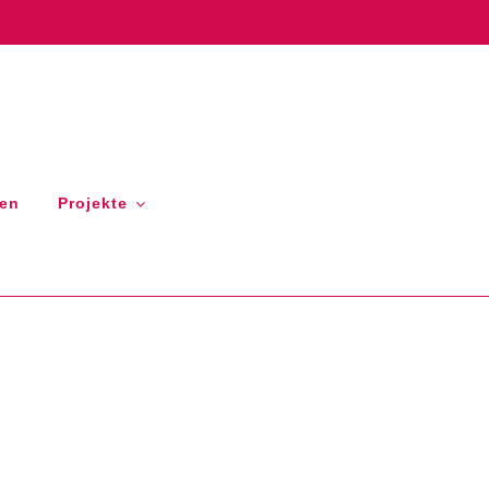
gen
Projekte
ok
agram