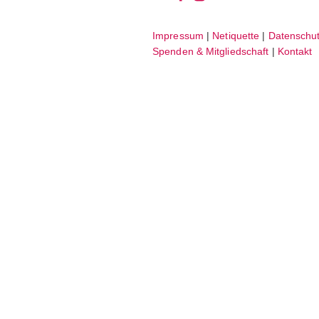
bei
auf
Impressum
|
Netiquette
|
Datenschut
facebook
instagram
Spenden & Mitgliedschaft
|
Kontakt