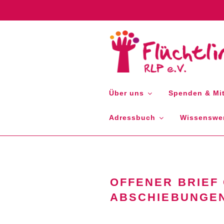
Zum
Inhalt
springen
FLÜCHTLIN
Über uns
Spenden & Mit
Adressbuch
Wissenswer
OFFENER BRIEF
ABSCHIEBUNGEN