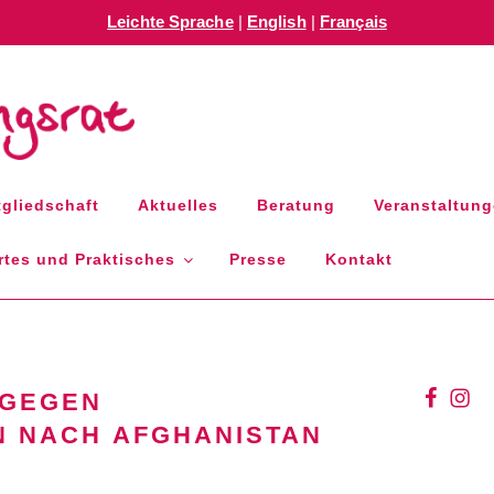
Leichte Sprache
|
English
|
Français
GSRAT RLP E.V.
gliedschaft
Aktuelles
Beratung
Veranstaltun
tes und Praktisches
Presse
Kontakt
wir
wir
 GEGEN
bei
auf
 NACH AFGHANISTAN
facebo
inst