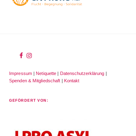
wir
wir
bei
auf
Impressum
|
Netiquette
|
Datenschutzerklärung
|
facebook
instagram
Spenden & Mitgliedschaft
|
Kontakt
GEFÖRDERT VON: