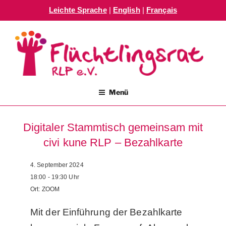
Leichte Sprache
|
English
|
Français
Zum
Inhalt
springen
FLÜCHTLINGSRAT RLP E.V.
Menü
Digitaler Stammtisch gemeinsam mit
civi kune RLP – Bezahlkarte
4. September 2024
18:00 - 19:30
Uhr
Ort:
ZOOM
Mit der Einführung der Bezahlkarte