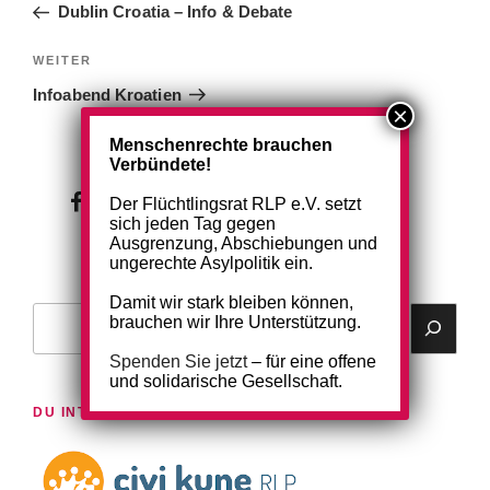
Beitrag
Dublin Croatia – Info & Debate
Nächster
WEITER
Beitrag
Infoabend Kroatien
Menschenrechte brauchen
Verbündete!
wir
wir
Der Flüchtlingsrat RLP e.V. setzt
sich jeden Tag gegen
bei
auf
Ausgrenzung, Abschiebungen und
ungerechte Asylpolitik ein.
facebook
instagram
Damit wir stark bleiben können,
Suchen
brauchen wir Ihre Unterstützung.
Spenden Sie jetzt
– für eine offene
und solidarische Gesellschaft.
DU INTERESSIERST DICH FÜR EIN EHRENAMT?!