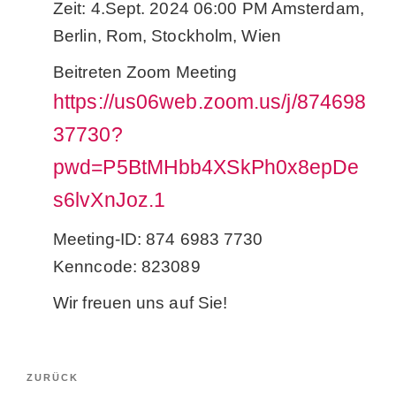
Zeit: 4.Sept. 2024 06:00 PM Amsterdam,
Berlin, Rom, Stockholm, Wien
Beitreten Zoom Meeting
https://us06web.zoom.us/j/874698
37730?
pwd=P5BtMHbb4XSkPh0x8epDe
s6lvXnJoz.1
Meeting-ID: 874 6983 7730
Kenncode: 823089
Wir freuen uns auf Sie!
Beitragsnavigation
Vorheriger
ZURÜCK