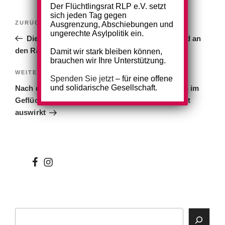
Der Flüchtlingsrat RLP e.V. setzt
sich jeden Tag gegen
Beitragsnavigation
Vorheriger
ZURÜCK
Ausgrenzung, Abschiebungen und
ungerechte Asylpolitik ein.
Beitrag
Die Insel – Ein Bericht vom Ausnahmezustand an
den Rändern Europas
Damit wir stark bleiben können,
brauchen wir Ihre Unterstützung.
Nächster
WEITER
Spenden Sie jetzt
– für eine offene
Beitrag
und solidarische Gesellschaft.
Nach der Flucht das Lager? – Wie sich ein Leben im
Geflüchtetenlager auf die psychische Gesundheit
auswirkt
wir
wir
bei
auf
facebook
instagram
Suchen