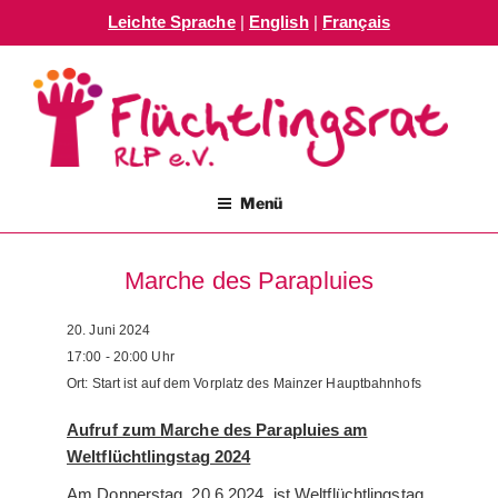
Leichte Sprache
|
English
|
Français
Zum
Inhalt
springen
FLÜCHTLINGSRAT RLP E.V.
Menü
Marche des Parapluies
20. Juni 2024
17:00 - 20:00
Uhr
Ort:
Start ist auf dem Vorplatz des Mainzer Hauptbahnhofs
Aufruf zum Marche des Parapluies am
Weltflüchtlingstag 2024
Am Donnerstag, 20.6.2024, ist Weltflüchtlingstag.