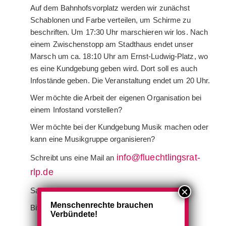
Auf dem Bahnhofsvorplatz werden wir zunächst
Schablonen und Farbe verteilen, um Schirme zu
beschriften. Um 17:30 Uhr marschieren wir los. Nach
einem Zwischenstopp am Stadthaus endet unser
Marsch um ca. 18:10 Uhr am Ernst-Ludwig-Platz, wo
es eine Kundgebung geben wird. Dort soll es auch
Infostände geben. Die Veranstaltung endet um 20 Uhr.
Wer möchte die Arbeit der eigenen Organisation bei
einem Infostand vorstellen?
Wer möchte bei der Kundgebung Musik machen oder
kann eine Musikgruppe organisieren?
info@fluechtlingsrat-
Schreibt uns eine Mail an
rlp.de
Sagt es weiter und kommt zahlreich vorbei!
Menschenrechte brauchen
Bitte keine parteipolitischen Fahnen mitbringen!
Verbündete!