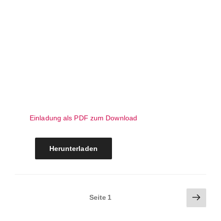
Einladung als PDF zum Download
Herunterladen
Seitennummerierung
Näch
Seite
1
Seite
der