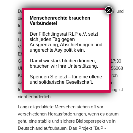
Das Projekt "BuP - Bleiberecht und Perspektiven" und
Menschenrechte brauchen
die Stadt Koblenz laden herzlich zur
Verbündete!
Informationsveranstaltung ein, die sich mit dem
dringlichen Thema des Bleiberechts für
Der Flüchtlingsrat RLP e.V. setzt
sich jeden Tag gegen
Langzeitgeduldete auseinandersetzt. Die
Ausgrenzung, Abschiebungen und
Veranstaltung richtet sich an Haupt- und
ungerechte Asylpolitik ein.
Ehrenamtliche in der Flüchtlingsarbeit und an
Damit wir stark bleiben können,
Geduldete selbst. Sie findet am 06.11.2023 um 17:30
brauchen wir Ihre Unterstützung.
Uhr im Rathausgebäude 2, Willi-Hörter-Platz 2, 56068
Koblenz, Raum 220 statt. Der Zugang erfolgt durch
Spenden Sie jetzt
– für eine offene
und solidarische Gesellschaft.
das Eisentor des Rathausgebäudes 2, durch den
Innenhof und die Holzeingangstür. Eine Anmeldung ist
nicht erforderlich.
Langzeitgeduldete Menschen stehen oft vor
verschiedenen Herausforderungen, wenn es darum
geht, eine stabile und sichere Bleibeperspektive in
Deutschland aufzubauen. Das Projekt "BuP -