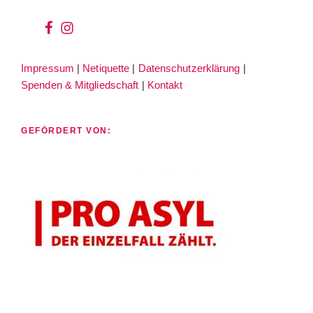
wir
wir
bei
auf
Impressum
|
Netiquette
|
Datenschutzerklärung
|
facebook
instagram
Spenden & Mitgliedschaft
|
Kontakt
GEFÖRDERT VON: