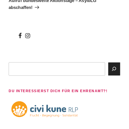
Aufruf bundesweite Aktionstage – AsylbLG
abschaffen!
wir
wir
bei
auf
facebook
instagram
Suchen
DU INTERESSIERST DICH FÜR EIN EHRENAMT?!