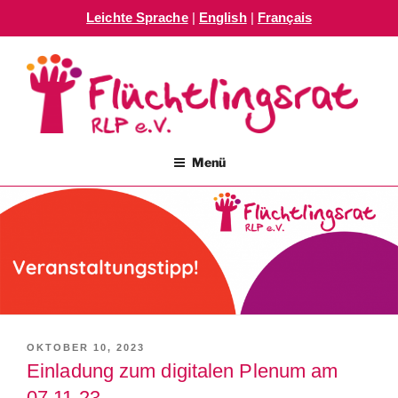
Leichte Sprache
|
English
|
Français
Zum
Inhalt
springen
FLÜCHTLINGSRAT RLP E.V.
Menü
VERÖFFENTLICHT
OKTOBER 10, 2023
AM
Einladung zum digitalen Plenum am
07.11.23