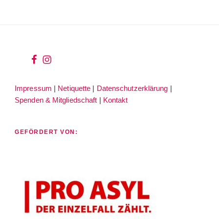
wir
wir
bei
auf
Impressum
|
Netiquette
|
Datenschutzerklärung
|
facebook
instagram
Spenden & Mitgliedschaft
|
Kontakt
GEFÖRDERT VON: