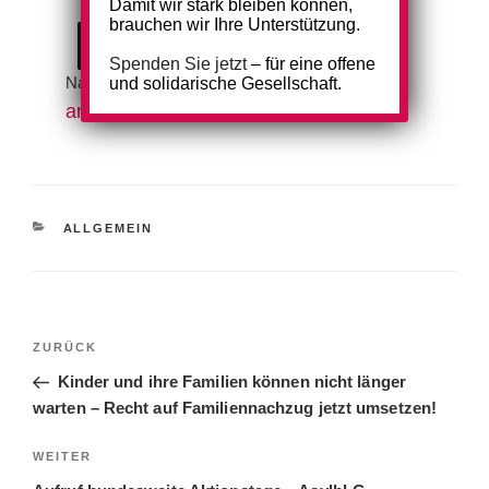
Damit wir stark bleiben können,
brauchen wir Ihre Unterstützung.
Herunterladen
Spenden Sie jetzt
– für eine offene
Nachfragen bitte an folgende Mailadresse:
und solidarische Gesellschaft.
anmelden@fluechtlingsrat-rlp.de
.
KATEGORIEN
ALLGEMEIN
Beitragsnavigation
Vorheriger
ZURÜCK
Beitrag
Kinder und ihre Familien können nicht länger
warten – Recht auf Familiennachzug jetzt umsetzen!
Nächster
WEITER
Beitrag