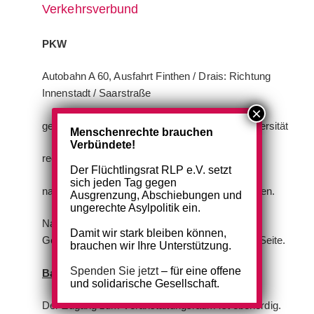
Verkehrsverbund
PKW
Autobahn A 60, Ausfahrt Finthen / Drais: Richtung
Innenstadt / Saarstraße
geradeaus auf der Saarstraße bis in Höhe Universität
Menschenrechte brauchen
Verbündete!
rechts halten und auf die Brücke hochfahren
Der Flüchtlingsrat RLP e.V. setzt
sich jeden Tag gegen
nach rechts in Albert-Schweitzer-Straße abbiegen.
Ausgrenzung, Abschiebungen und
ungerechte Asylpolitik ein.
Nach ca. 500m befindet sich das Zentrum
Damit wir stark bleiben können,
Gesellschaftliche Verantwortung auf der linken Seite.
brauchen wir Ihre Unterstützung.
Spenden Sie jetzt
– für eine offene
Barrierefreiheit:
und solidarische Gesellschaft.
Der Zugang zum Veranstaltungsraum ist ebenerdig.