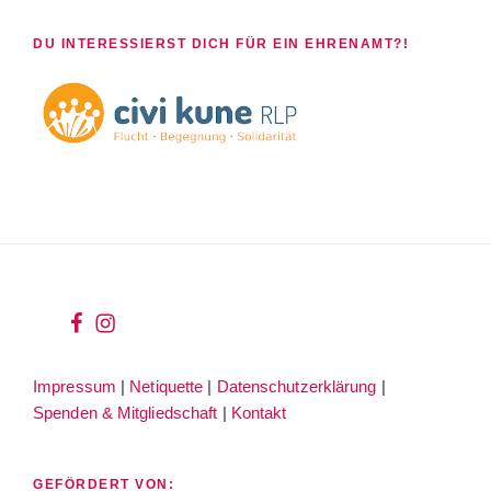
DU INTERESSIERST DICH FÜR EIN EHRENAMT?!
wir
wir
bei
auf
Impressum
|
Netiquette
|
Datenschutzerklärung
|
facebook
instagram
Spenden & Mitgliedschaft
|
Kontakt
GEFÖRDERT VON: