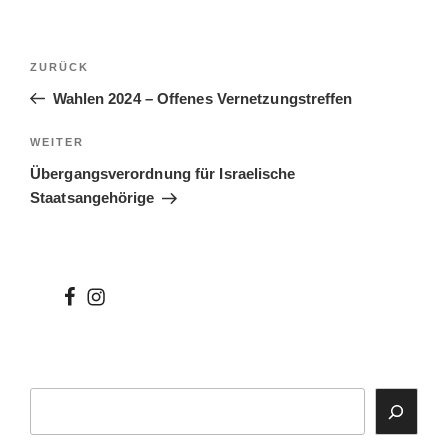
Beitragsnavigation
Vorheriger
ZURÜCK
Beitrag
Wahlen 2024 – Offenes Vernetzungstreffen
Nächster
WEITER
Beitrag
Übergangsverordnung für Israelische
Staatsangehörige
wir
wir
bei
auf
facebook
instagram
Suchen