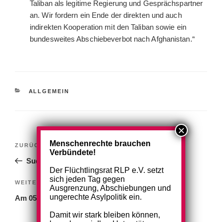
Taliban als legitime Regierung und Gesprächspartner
an. ​Wir fordern ein Ende der direkten und auch
indirekten Kooperation mit den Taliban sowie ein
bundesweites Abschiebeverbot nach Afghanistan.“
KATEGORIEN
ALLGEMEIN
Beitragsnavigation
Menschenrechte brauchen
Vorheriger
ZURÜCK
Verbündete!
Beitrag
Sudan nach drei Jahren Krieg
Der Flüchtlingsrat RLP e.V. setzt
sich jeden Tag gegen
Nächster
WEITER
Ausgrenzung, Abschiebungen und
Beitrag
ungerechte Asylpolitik ein.
Am 05. Juni haben wir geschlossen!
Damit wir stark bleiben können,