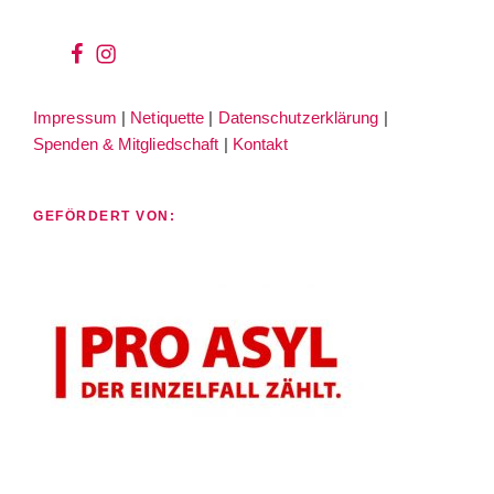
wir
wir
bei
auf
Impressum
|
Netiquette
|
Datenschutzerklärung
|
facebook
instagram
Spenden & Mitgliedschaft
|
Kontakt
GEFÖRDERT VON: