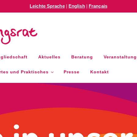
Leichte Sprache
|
English
|
Français
GSRAT RLP E.V.
gliedschaft
Aktuelles
Beratung
Veranstaltun
tes und Praktisches
Presse
Kontakt