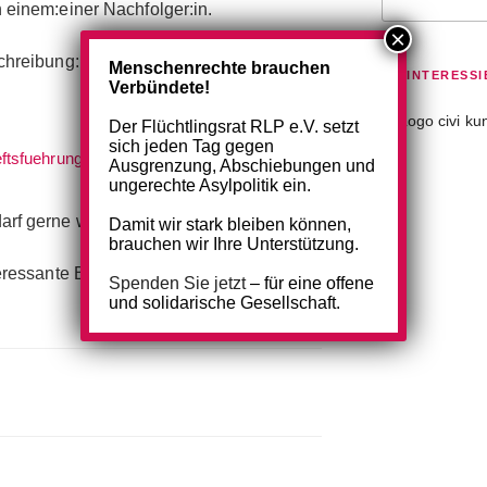
h einem:einer Nachfolger:in.
chreibung:
Menschenrechte brauchen
DU INTERESSI
Verbündete!
Der Flüchtlingsrat RLP e.V. setzt
sich jeden Tag gegen
ftsfuehrung
Herunterladen
Ausgrenzung, Abschiebungen und
ungerechte Asylpolitik ein.
arf gerne weiter gereicht werden.
Damit wir stark bleiben können,
brauchen wir Ihre Unterstützung.
nteressante Bewerbungen!
Spenden Sie jetzt
– für eine offene
und solidarische Gesellschaft.