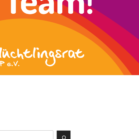
ok
agram