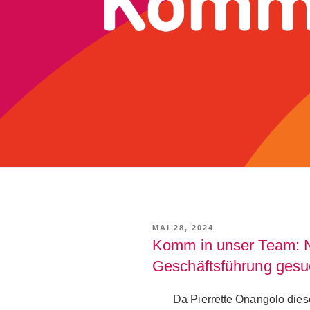
VERÖFFENTLICHT
MAI 28, 2024
AM
Komm in unser Team: N
Geschäftsführung gesu
Da Pierrette Onangolo dies