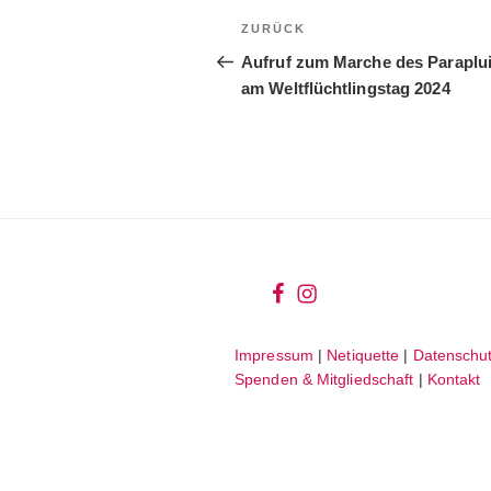
Beitragsnavigation
Vorheriger
ZURÜCK
Beitrag
Aufruf zum Marche des Paraplu
am Weltflüchtlingstag 2024
wir
wir
bei
auf
Impressum
|
Netiquette
|
Datenschut
facebook
instagram
Spenden & Mitgliedschaft
|
Kontakt