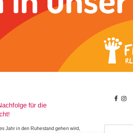
wir
wir
achfolge für die
bei
auf
cht!
facebo
inst
Suchen
es Jahr in den Ruhestand gehen wird,