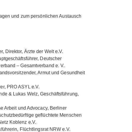
fragen und zum persönlichen Austausch
 Direktor, Ärzte der Welt e.V.
uptgeschäftsführer, Deutscher
sverband – Gesamtverband e. V.
tandsvorsitzender, Armut und Gesundheit
rer, PRO ASYL e.V.
ende & Lukas Welz, Geschäftsführung,
he Arbeit und Advocacy, Berliner
schutzbedürftige geflüchtete Menschen
etz Koblenz e.V.
äftsführerin, Flüchtlingsrat NRW e.V.