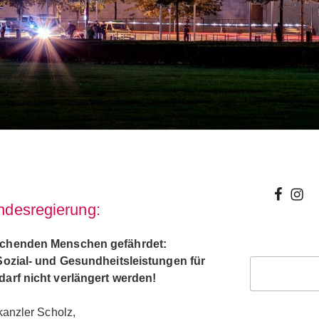
wir
wir
undesregierung:
bei
auf
facebo
inst
uchenden Menschen gefährdet:
Sozial- und Gesundheitsleistungen für
Suchen
arf nicht verlängert werden!
anzler Scholz,