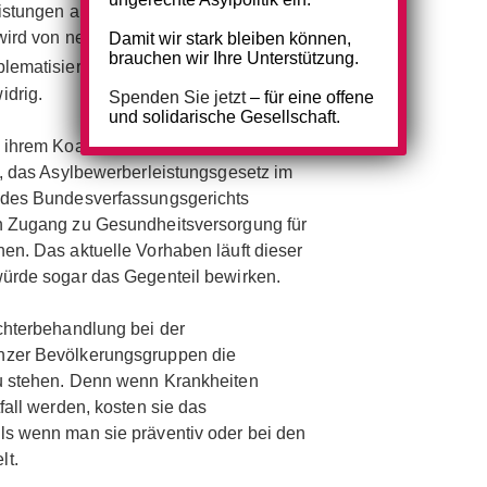
stungen als Pull-Faktor für Migration sind
wird von neuerer Migrationsforschung als
Damit wir stark bleiben können,
brauchen wir Ihre Unterstützung.
[1]
lematisiert
) und unmenschlich,
idrig.
Spenden Sie jetzt
– für eine offene
und solidarische Gesellschaft.
 ihrem Koalitionsvertrag den klaren
t, das Asylbewerberleistungsgesetz im
 des Bundesverfassungsgerichts
n Zugang zu Gesundheitsversorgung für
en. Das aktuelle Vorhaben läuft dieser
ürde sogar das Gegenteil bewirken.
chterbehandlung bei der
nzer Bevölkerungsgruppen die
u stehen. Denn wenn Krankheiten
fall werden, kosten sie das
s wenn man sie präventiv oder bei den
lt.