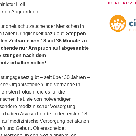
DU INTERESSI
nister Heil,
rren Abgeordnete,
sundheit schutzsuchender Menschen in
t aller Dringlichkeit dazu auf:
Stoppen
 den Zeitraum von 18 auf 36 Monate zu
suchende nur Anspruch auf abgesenkte
leistungen nach dem
etz erhalten sollen!
stungsgesetz gibt – seit über 30 Jahren –
liche Organisationen und Verbände in
 ernsten Folgen, die es für die
nschen hat, sie von notwendigen
esondere medizinischer Versorgung
ch haben Asylsuchende in den ersten 18
 auf medizinische Versorgung bei akuten
t und Geburt. Oft entscheidet
es Personal in den Sozialämtern, ob