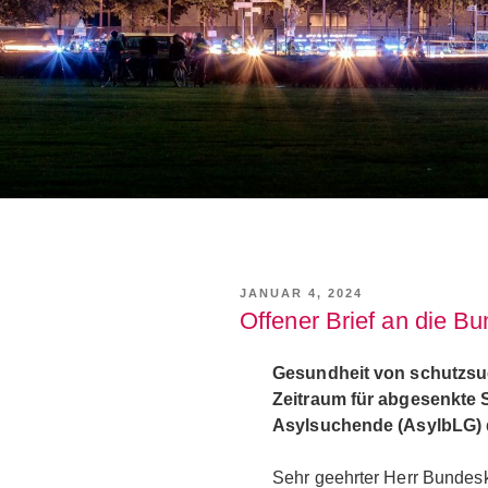
VERÖFFENTLICHT
JANUAR 4, 2024
AM
Offener Brief an die B
Gesundheit von schutzs
Zeitraum für abgesenkte 
Asylsuchende (AsylbLG) d
Sehr geehrter Herr Bundesk