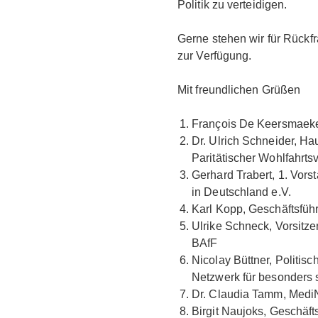
Politik zu verteidigen.
Gerne stehen wir für Rück
zur Verfügung.
Mit freundlichen Grüßen
François De Keersmaeker,
Dr. Ulrich Schneider, Ha
Paritätischer Wohlfahrt
Gerhard Trabert, 1. Vors
in Deutschland e.V.
Karl Kopp, Geschäftsfüh
Ulrike Schneck, Vorsitz
BAfF
Nicolay Büttner, Politisc
Netzwerk für besonders 
Dr. Claudia Tamm, MediN
Birgit Naujoks, Gesch