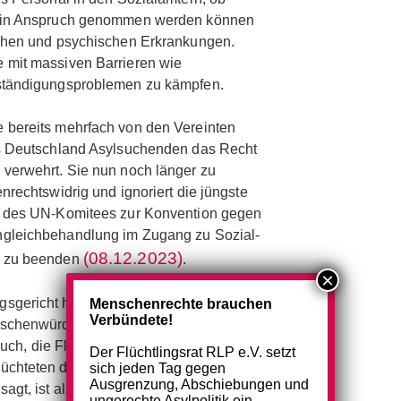
n in Anspruch genommen werden können
schen und psychischen Erkrankungen.
 mit massiven Barrieren wie
ständigungsproblemen zu kämpfen.
 bereits mehrfach von den Vereinten
ss Deutschland Asylsuchenden das Recht
verwehrt. Sie nun noch länger zu
nrechtswidrig und ignoriert die jüngste
g des UN-Komitees zur Konvention gegen
gleichbehandlung im Zugang zu Sozial-
(08.12.2023)
n zu beenden
.
sgericht hat schon vor über zehn Jahren
Menschenrechte brauchen
Verbündete!
nschenwürde…migrationspolitisch nicht
rsuch, die Flucht nach Deutschland zu
Der Flüchtlingsrat RLP e.V. setzt
üchteten den Zugang zu notwendiger
sich jeden Tag gegen
Ausgrenzung, Abschiebungen und
agt, ist also nicht nur unwirksam
ungerechte Asylpolitik ein.