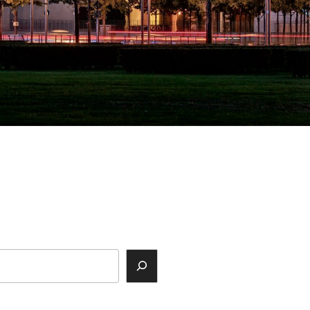
ok
agram