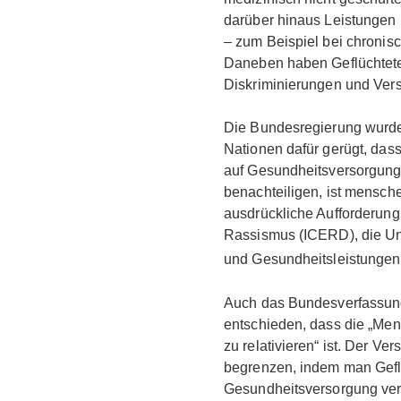
darüber hinaus Leistunge
– zum Beispiel bei chroni
Daneben haben Geflüchtete
Diskriminierungen und Ver
Die Bundesregierung wurde
Nationen dafür gerügt, da
auf Gesundheitsversorgung 
benachteiligen, ist mensche
ausdrückliche Aufforderun
Rassismus (ICERD), die Un
und Gesundheitsleistunge
Auch das Bundesverfassung
entschieden, dass die „Me
zu relativieren“ ist. Der Ve
begrenzen, indem man Gefl
Gesundheitsversorgung vers