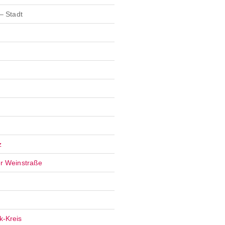
– Stadt
z
er Weinstraße
k-Kreis