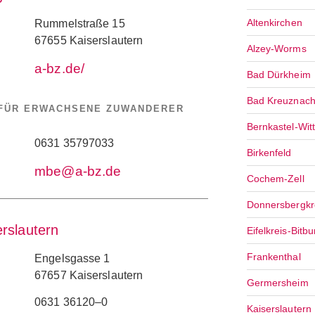
Altenkirchen
Rummelstraße 15
67655 Kaiserslautern
Alzey-Worms
a-bz.de/
Bad Dürkheim
Bad Kreuznac
 FÜR ERWACHSENE ZUWANDERER
Bernkastel-Witt
0631 35797033
Birkenfeld
mbe@a-bz.de
Cochem-Zell
Donnersbergkr
rslautern
Eifelkreis-Bitbu
Frankenthal
Engelsgasse 1
67657 Kaiserslautern
Germersheim
0631 36120–0
Kaiserslautern