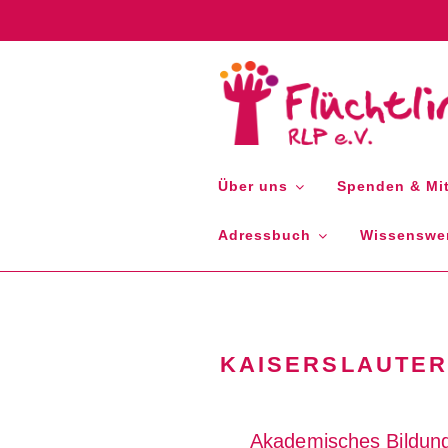
Zum
Inhalt
springen
FLÜCHTLIN
Über uns
Spenden & Mit
Adressbuch
Wissenswer
KAISERSLAUTER
Akademisches Bildung