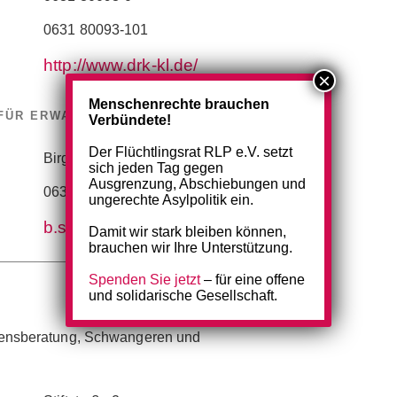
0631 80093-101
http://www.drk-kl.de/
Menschenrechte brauchen
 FÜR ERWACHSENE ZUWANDERER
Verbündete!
Der Flüchtlingsrat RLP e.V. setzt
Birgit Steinmann
sich jeden Tag gegen
Ausgrenzung, Abschiebungen und
0631 80093-140
ungerechte Asylpolitik ein.
b.steinmann@kv-kls.drk.de
Damit wir stark bleiben können,
brauchen wir Ihre Unterstützung.
Spenden Sie jetzt
– für eine offene
und solidarische Gesellschaft.
bensberatung, Schwangeren und