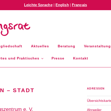
Leichte Sprache
|
English
|
Français
GSRAT RLP E.V.
gliedschaft
Aktuelles
Beratung
Veranstaltun
tes und Praktisches
Presse
Kontakt
ADRESSEN
N – STADT
Übersichtskart
s­zentrum e. V.
Ahrweiler