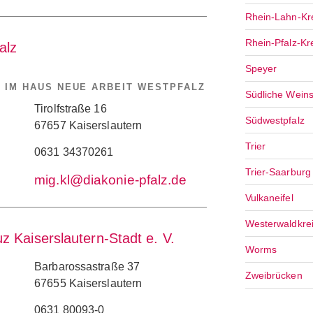
Rhein-Lahn-Kr
Rhein-Pfalz-Kr
alz
Speyer
 IM HAUS NEUE ARBEIT WESTPFALZ
Südliche Wein
Tirolfstraße 16
Südwestpfalz
67657 Kaiserslautern
Trier
0631 34370261
Trier-Saarburg
mig.kl@diakonie-pfalz.de
Vulkaneifel
Westerwaldkre
 Kaiserslautern-Stadt e. V.
Worms
Barbarossastraße 37
Zweibrücken
67655 Kaiserslautern
0631 80093-0