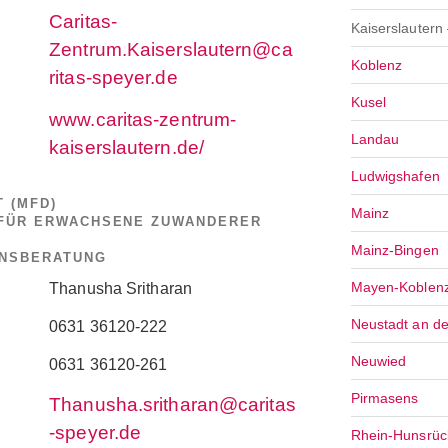
Caritas-
Kaiserslautern 
Zentrum.Kaiserslautern@ca
Koblenz
ritas-speyer.de
Kusel
www.caritas-zentrum-
Landau
kaiserslautern.de/
Ludwigshafen
 (MFD)
Mainz
 FÜR ERWACHSENE ZUWANDERER
Mainz-Bingen
ENSBERATUNG
Mayen-Koblen
Thanusha Sritharan
Neustadt an d
0631 36120-222
Neuwied
0631 36120-261
Pirmasens
Thanusha.sritharan@caritas
-speyer.de
Rhein-Hunsrüc