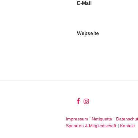
E-Mail
Webseite
wir
wir
bei
auf
Impressum
|
Netiquette
|
Datenschut
facebook
instagram
Spenden & Mitgliedschaft
|
Kontakt