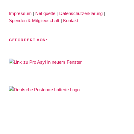
bei
auf
Impressum
|
Netiquette
|
Datenschutzerklärung
|
facebook
instagram
Spenden & Mitgliedschaft
|
Kontakt
GEFÖRDERT VON: