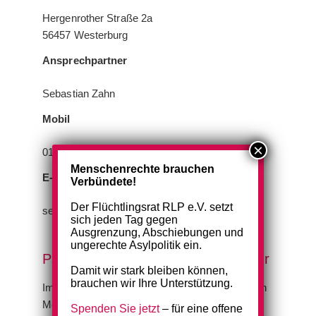
Hergenrother Straße 2a
56457 Westerburg
Ansprechpartner
Sebastian Zahn
Mobil
0179 4286499
Menschenrechte brauchen
E-Mail
Verbündete!
Der Flüchtlingsrat RLP e.V. setzt
sebastian.zahn@regionale-diakonie.de
sich jeden Tag gegen
Ausgrenzung, Abschiebungen und
ungerechte Asylpolitik ein.
Psychosoziales Zentrum Montabaur
Damit wir stark bleiben können,
brauchen wir Ihre Unterstützung.
Im Psychosozialen Zentrum Montabaur erhalten
Menschen, die vor Krieg, Gewalt, Not und
Spenden Sie jetzt
– für eine offene