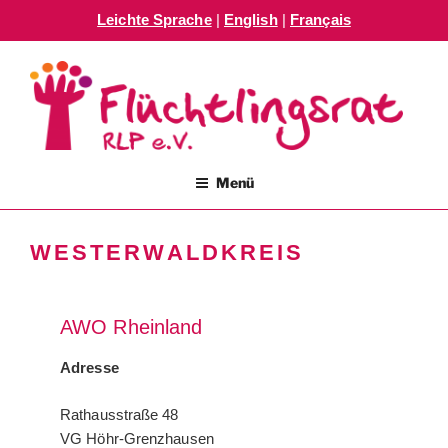
Leichte Sprache
|
English
|
Français
Zum
Inhalt
springen
FLÜCHTLINGSRAT RLP E.V.
Menü
WESTERWALDKREIS
AWO Rheinland
Adresse
Rathausstraße 48
VG Höhr-Grenzhausen