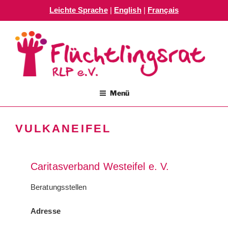
Leichte Sprache
|
English
|
Français
Zum
Inhalt
springen
FLÜCHTLINGSRAT RLP E.V.
Menü
VULKANEIFEL
Caritasverband Westeifel e. V.
Beratungsstellen
Adresse