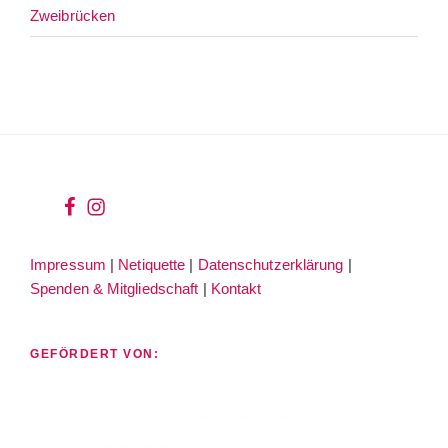
Zweibrücken
wir
wir
bei
auf
Impressum
|
Netiquette
|
Datenschutzerklärung
|
facebook
instagram
Spenden & Mitgliedschaft
|
Kontakt
GEFÖRDERT VON: