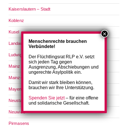
Kaiserslautern – Stadt
Koblenz
Kusel
Menschenrechte brauchen
Landau
Verbündete!
Ludwigshafen
Der Flüchtlingsrat RLP e.V. setzt
sich jeden Tag gegen
Mainz
Ausgrenzung, Abschiebungen und
ungerechte Asylpolitik ein.
Mainz-Bingen
Damit wir stark bleiben können,
brauchen wir Ihre Unterstützung.
Mayen-Koblenz
Spenden Sie jetzt
– für eine offene
Neustadt an der Weinstraße
und solidarische Gesellschaft.
Neuwied
Pirmasens