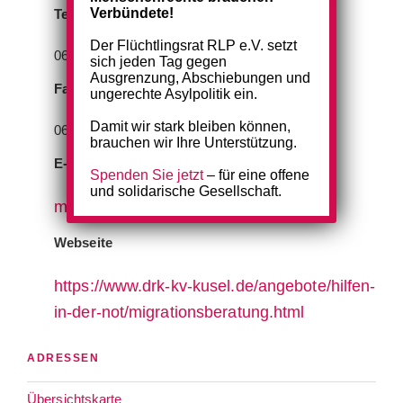
Verbündete!
Telefon
Der Flüchtlingsrat RLP e.V. setzt
06381 924641
sich jeden Tag gegen
Ausgrenzung, Abschiebungen und
Fax
ungerechte Asylpolitik ein.
Damit wir stark bleiben können,
06381 924698
brauchen wir Ihre Unterstützung.
E-Mail
Spenden Sie jetzt
– für eine offene
und solidarische Gesellschaft.
migra@kv-kusel.drk.de
Webseite
https://www.drk-kv-kusel.de/angebote/hilfen-
in-der-not/migrationsberatung.html
ADRESSEN
Übersichtskarte