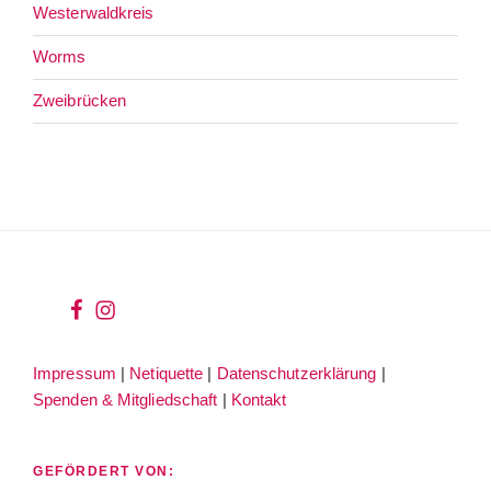
Westerwaldkreis
Worms
Zweibrücken
wir
wir
bei
auf
Impressum
|
Netiquette
|
Datenschutzerklärung
|
facebook
instagram
Spenden & Mitgliedschaft
|
Kontakt
GEFÖRDERT VON: