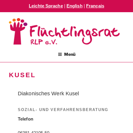
Leichte Sprache
|
English
|
Français
Zum
Inhalt
springen
FLÜCHTLINGSRAT RLP E.V.
Menü
KUSEL
Diakonisches Werk Kusel
SOZIAL- UND VERFAHRENSBERATUNG
Telefon
06381 42105-50