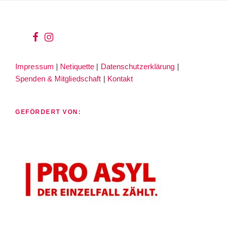
wir
wir
bei
auf
Impressum
|
Netiquette
|
Datenschutzerklärung
|
facebook
instagram
Spenden & Mitgliedschaft
|
Kontakt
GEFÖRDERT VON: