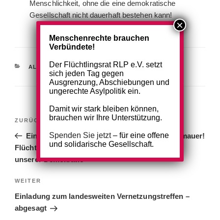
Menschlichkeit, ohne die eine demokratische
Gesellschaft nicht dauerhaft bestehen kann!
Menschenrechte brauchen
Verbündete!
Der Flüchtlingsrat RLP e.V. setzt
KATEGORIEN
ALLGEMEIN
sich jeden Tag gegen
Ausgrenzung, Abschiebungen und
ungerechte Asylpolitik ein.
Damit wir stark bleiben können,
Beitragsnavigation
brauchen wir Ihre Unterstützung.
Vorheriger
ZURÜCK
Beitrag
Spenden Sie jetzt
– für eine offene
Einstehen für die menschenrechtliche Brandmauer!
und solidarische Gesellschaft.
Flüchtlingsschutz und Menschenrechte sind Teil
unserer Demokratie
Nächster
WEITER
Beitrag
Einladung zum landesweiten Vernetzungstreffen –
abgesagt