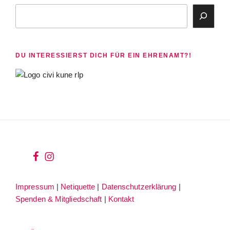
Suchen
DU INTERESSIERST DICH FÜR EIN EHRENAMT?!
wir
wir
bei
auf
Impressum
|
Netiquette
|
Datenschutzerklärung
|
facebook
instagram
Spenden & Mitgliedschaft
|
Kontakt