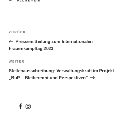
KATEGORIEN
ALLGEMEIN
Beitragsnavigation
Vorheriger
ZURÜCK
Beitrag
Pressemitteilung zum Internationalen
Frauenkampftag 2023
Nächster
WEITER
Beitrag
Stellenausschreibung: Verwaltungskraft im Projekt
„BuP – Bleiberecht und Perspektiven“
wir
wir
bei
auf
facebook
instagram