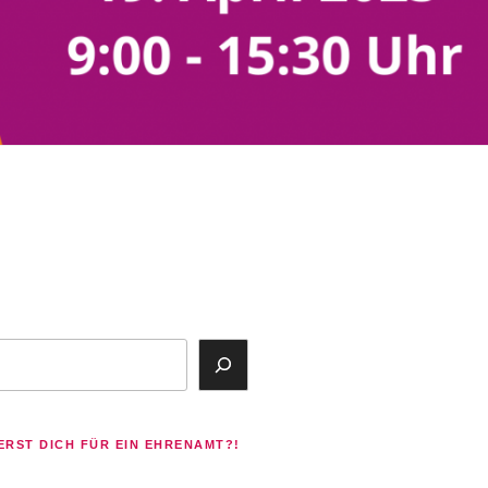
ok
agram
ERST DICH FÜR EIN EHRENAMT?!