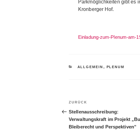
Parkmöglichkeiten gibt es
Kronberger Hof.
Einladung-zum-Plenum-am-19
KATEGORIEN
ALLGEMEIN
,
PLENUM
Beitragsnavigation
Vorheriger
ZURÜCK
Beitrag
Stellenausschreibung:
Verwaltungskraft im Projekt „B
Bleiberecht und Perspektiven“