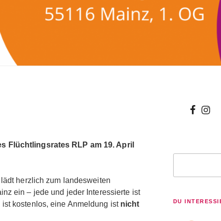
wir
wir
bei
auf
facebo
inst
 Flüchtlingsrates RLP am 19. April
Suchen
 lädt herzlich zum landesweiten
nz ein – jede und jeder Interessierte ist
DU INTERESSI
ist kostenlos, eine Anmeldung ist
nicht