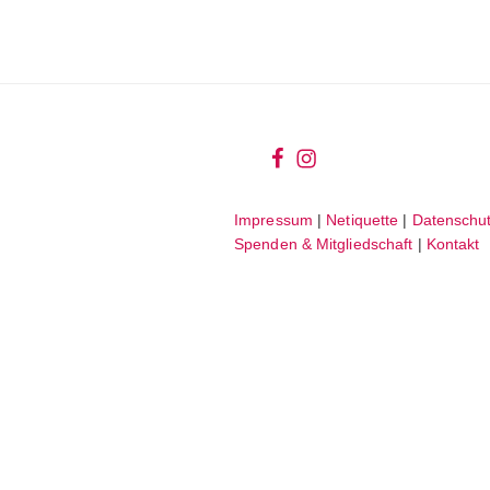
wir
wir
bei
auf
Impressum
|
Netiquette
|
Datenschut
facebook
instagram
Spenden & Mitgliedschaft
|
Kontakt