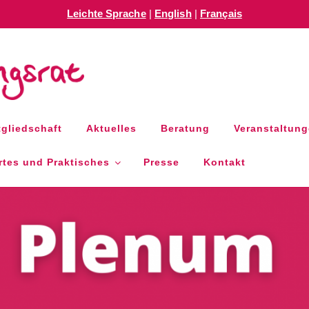
Leichte Sprache
|
English
|
Français
GSRAT RLP E.V.
gliedschaft
Aktuelles
Beratung
Veranstaltun
tes und Praktisches
Presse
Kontakt