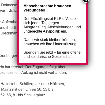
 Dolmetschen im sozialen Raum, der
Menschenrechte brauchen
Verbündete!
vor – Julia Lieb
Der Flüchtlingsrat RLP e.V. setzt
nd Aufenthaltsrechtliche Entscheidungen
sich jeden Tag gegen
Ausgrenzung, Abschiebungen und
und ihre Bedeutung für die
ungerechte Asylpolitik ein.
s Dieckmann
Damit wir stark bleiben können,
brauchen wir Ihre Unterstützung.
Spenden Sie jetzt
– für eine offene
Kronbergerhof 4, 55116 Mainz, 1. OG
und solidarische Gesellschaft.
cht barrierefrei. Der Zugang erfolgt über
schoss, ein Aufzug ist nicht vorhanden.
Haltestelle Schillerplatz oder Höfchen,
Mainz mit den Linien 50, 53 bis
62, 63, 81 bis Schillerplatz.