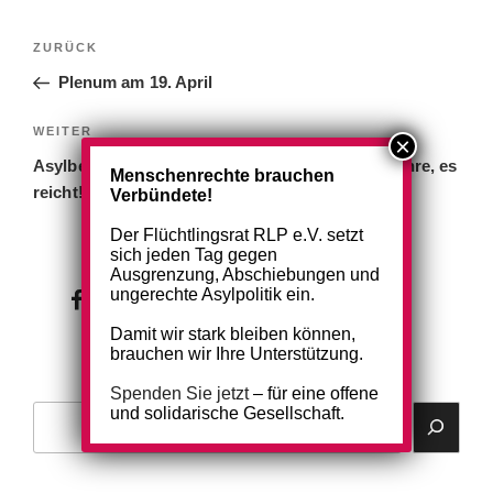
Beitragsnavigation
Vorheriger
ZURÜCK
Beitrag
Plenum am 19. April
Nächster
WEITER
Beitrag
Asylbewerberleistungsgesetz abschaffen! 30 Jahre, es
Menschenrechte brauchen
reicht!
Verbündete!
Der Flüchtlingsrat RLP e.V. setzt
sich jeden Tag gegen
Ausgrenzung, Abschiebungen und
ungerechte Asylpolitik ein.
wir
wir
bei
auf
Damit wir stark bleiben können,
brauchen wir Ihre Unterstützung.
facebook
instagram
Spenden Sie jetzt
– für eine offene
und solidarische Gesellschaft.
Suchen