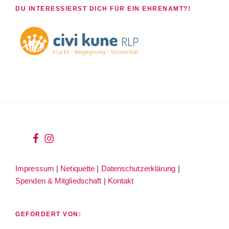
DU INTERESSIERST DICH FÜR EIN EHRENAMT?!
wir
wir
bei
auf
Impressum
|
Netiquette
|
Datenschutzerklärung
|
facebook
instagram
Spenden & Mitgliedschaft
|
Kontakt
GEFÖRDERT VON: