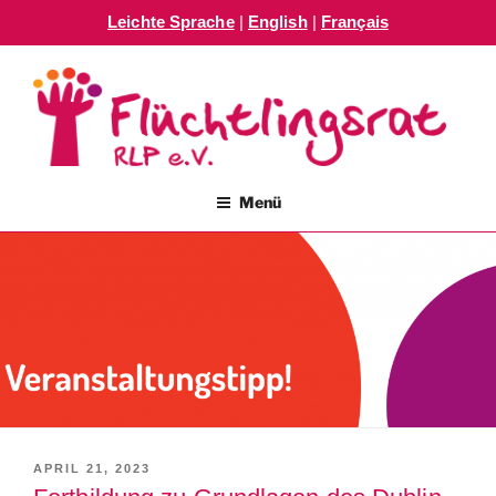
Leichte Sprache
|
English
|
Français
Zum
Inhalt
springen
FLÜCHTLINGSRAT RLP E.V.
Menü
VERÖFFENTLICHT
APRIL 21, 2023
AM