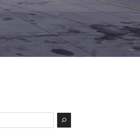
ok
agram