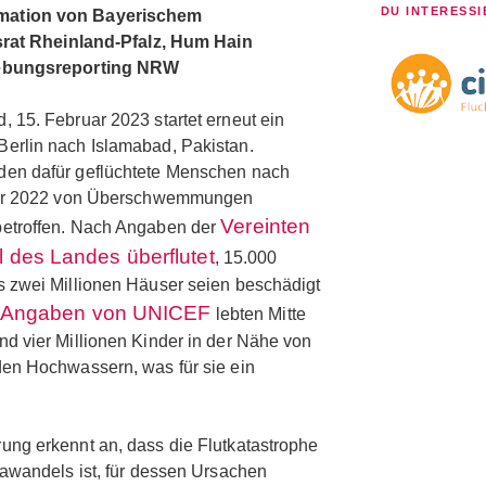
DU INTERESSI
mation von Bayerischem
gsrat Rheinland-Pfalz, Hum Hain
iebungsreporting NRW
 15. Februar 2023 startet erneut ein
erlin nach Islamabad, Pakistan.
en dafür geflüchtete Menschen nach
 war 2022 von Überschwemmungen
Vereinten
etroffen. Nach Angaben der
l des Landes überflutet
, 15.000
 zwei Millionen Häuser seien beschädigt
Angaben von UNICEF
lebten Mitte
d vier Millionen Kinder in der Nähe von
en Hochwassern, was für sie ein
ng erkennt an, dass die Flutkatastrophe
mawandels ist, für dessen Ursachen