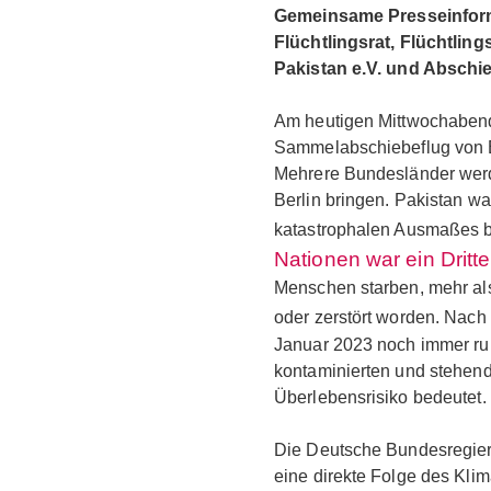
Gemeinsame Presseinfor
Flüchtlingsrat, Flüchtlin
Pakistan e.V. und Absch
Am heutigen Mittwochabend,
Sammelabschiebeflug von B
Mehrere Bundesländer werd
Berlin bringen. Pakistan
katastrophalen Ausmaßes b
Nationen war ein Dritte
Menschen starben, mehr als
oder zerstört worden. Nach
Januar 2023 noch immer run
kontaminierten und stehend
Überlebensrisiko bedeutet.
Die Deutsche Bundesregieru
eine direkte Folge des Kli