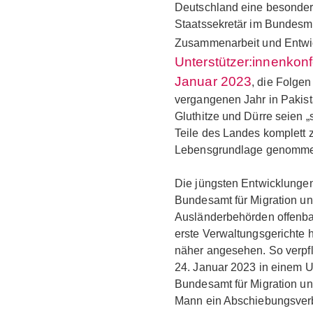
Deutschland eine besondere
Staatssekretär im Bundesmin
Zusammenarbeit und Entwi
Unterstützer:innenkonf
Januar 2023
, die Folge
vergangenen Jahr in Pakista
Gluthitze und Dürre seien „
Teile des Landes komplett 
Lebensgrundlage genomme
Die jüngsten Entwicklungen
Bundesamt für Migration un
Ausländerbehörden offenba
erste Verwaltungsgerichte 
näher angesehen. So verpfl
24. Januar 2023 in einem Ur
Bundesamt für Migration un
Mann ein Abschiebungsverb