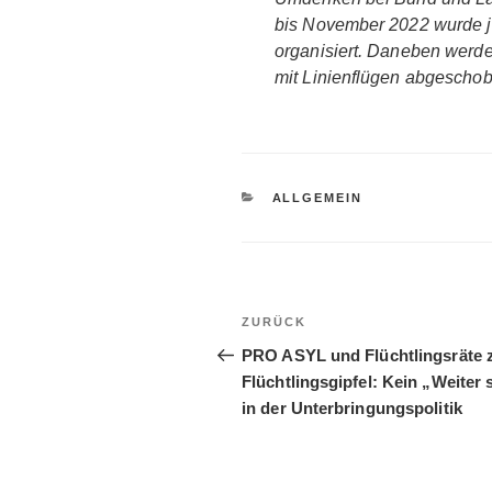
bis November 2022 wurde j
organisiert. Daneben werd
mit Linienflügen abgescho
KATEGORIEN
ALLGEMEIN
Beitragsnavigation
Vorheriger
ZURÜCK
Beitrag
PRO ASYL und Flüchtlingsräte
Flüchtlingsgipfel: Kein „Weiter 
in der Unterbringungspolitik