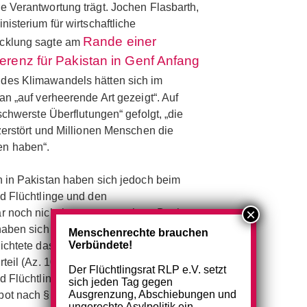
 Verantwortung trägt. Jochen Flasbarth,
isterium für wirtschaftliche
Rande einer
cklung sagte am
erenz für Pakistan in Genf Anfang
n des Klimawandels hätten sich im
n „auf verheerende Art gezeigt“. Auf
schwerste Überflutungen“ gefolgt, „die
zerstört und Millionen Menschen die
n haben“.
 in Pakistan haben sich jedoch beim
d Flüchtlinge und den
r noch nicht herumgesprochen. Doch
haben sich die Folgen der Flutkatastrophe
Menschenrechte brauchen
Verbündete!
ichtete das Verwaltungsgericht Trier am
teil (Az. 10 K 883/22.TR) das
Der Flüchtlingsrat RLP e.V. setzt
d Flüchtlinge, einem schwer erkrankten
sich jeden Tag gegen
Ausgrenzung, Abschiebungen und
ot nach § 60 Abs. 5 Aufenthaltsgesetz
ungerechte Asylpolitik ein.