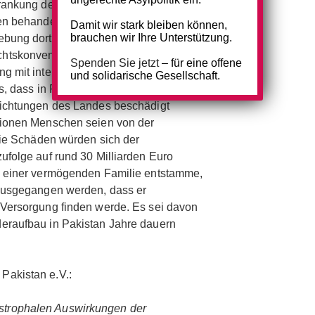
rankung des Mannes in Pakistan derzeit
sen behandelt werden könne und er
Damit wir stark bleiben können,
brauchen wir Ihre Unterstützung.
ung dorthin einer mit Art. 3 der
htskonvention unvereinbaren
Spenden Sie jetzt
– für eine offene
ng mit intensivem Leiden ausgesetzt
und solidarische Gesellschaft.
s, dass in Folge der Flutkatastrophe ca.
richtungen des Landes beschädigt
lionen Menschen seien von der
 die Schäden würden sich der
ufolge auf rund 30 Milliarden Euro
n einer vermögenden Familie entstamme,
 ausgegangen werden, dass er
Versorgung finden werde. Es sei davon
eraufbau in Pakistan Jahre dauern
Pakistan e.V.:
rophalen Auswirkungen der