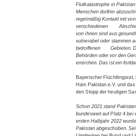
Flutkatastrophe in Pakist
Menschen dorthin abzusc
regelmäßig Kontakt mit vo
verschiedenen Abschiebe
von ihnen sind aus gesun
vulnerabel oder stammen a
betroffenen Gebieten. Do
Behörden oder vor den Ge
erreichen. Das ist ein fort
Bayerischer Flüchtlingsrat,
Hain Pakistan e.V. und da
den Stopp der heutigen S
Schon 2021 stand Pakista
bundesweit auf Platz 4 be
ersten Halbjahr 2022 wur
Pakistan abgeschoben. Seit
Umdenken bei Bund und Län