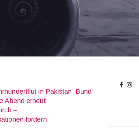
wir
wir
hundertflut in Pakistan: Bund
bei
auf
te Abend erneut
facebo
inst
rch –
Suchen
ationen fordern