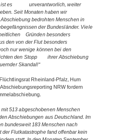
an ist es unverantworlich, weiter
hieben. Seit Monaten haben wir
n Abschiebung bedrohten Menschen in
gefängnissen der Bundesländer. Viele
dheitlichen Gründen besonders
us den von der Flut besonders
ch nur wenige können bei den
richten den Stopp ihrer Abschiebung
dauernder Skandal!“
 Flüchtlingsrat Rheinland-Pfalz, Hum
s Abschiebungsreporting NRW fordern
ammelabschiebung.
n mit 513 abgeschobenen Menschen
i den Abschiebungen aus Deutschland. Im
den bundesweit 183 Menschen nach
 der Flutkatastrophe fand offenbar kein
dern statt. In den Monaten September