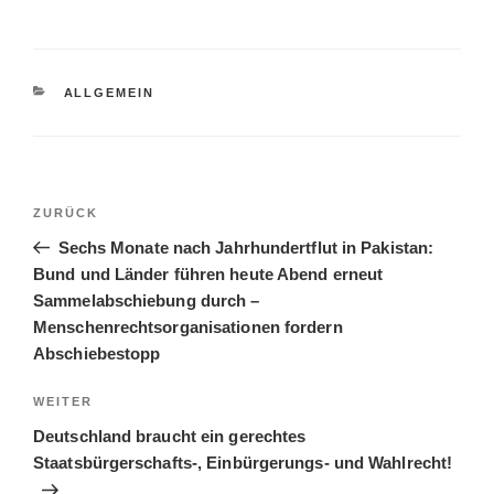
KATEGORIEN
ALLGEMEIN
Beitragsnavigation
Vorheriger
ZURÜCK
Beitrag
Sechs Monate nach Jahrhundertflut in Pakistan:
Bund und Länder führen heute Abend erneut
Sammelabschiebung durch –
Menschenrechtsorganisationen fordern
Abschiebestopp
Nächster
WEITER
Beitrag
Deutschland braucht ein gerechtes
Staatsbürgerschafts-, Einbürgerungs- und Wahlrecht!