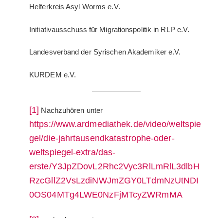
Helferkreis Asyl Worms e.V.
Initiativausschuss für Migrationspolitik in RLP e.V.
Landesverband der Syrischen Akademiker e.V.
KURDEM e.V.
[1]
Nachzuhören unter
https://www.ardmediathek.de/video/weltspie
gel/die-jahrtausendkatastrophe-oder-
weltspiegel-extra/das-
erste/Y3JpZDovL2Rhc2Vyc3RlLmRlL3dlbH
RzcGllZ2VsLzdiNWJmZGY0LTdmNzUtNDI
0OS04MTg4LWE0NzFjMTcyZWRmMA