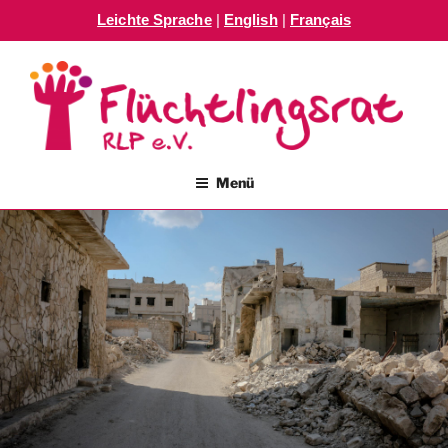
Leichte Sprache
|
English
|
Français
Zum
Inhalt
springen
FLÜCHTLINGSRAT RLP E.V.
Menü