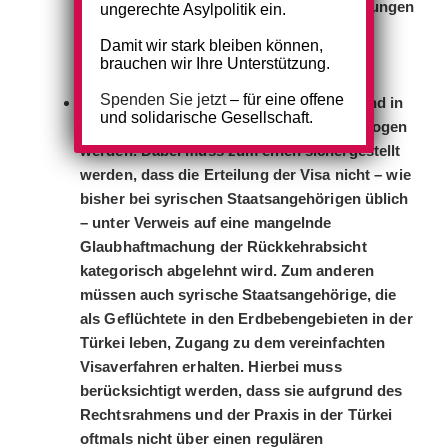
Menschen gibt. Von wirklichen Erleichterungen
ungerechte Asylpolitik ein.
kann nur dann gesprochen werden, wenn
Damit wir stark bleiben können,
Voraussetzungen herabgesetzt und auf
brauchen wir Ihre Unterstützung.
formelle Nachweise verzichtet wird.
Spenden Sie jetzt
– für eine offene
auch syrische Staatsangehörige umgehend in
und solidarische Gesellschaft.
das vereinfachte Visumsverfahren einbezogen
werden. Dabei muss zum einen sichergestellt
werden, dass die Erteilung der Visa nicht – wie
bisher bei syrischen Staatsangehörigen üblich
– unter Verweis auf eine mangelnde
Glaubhaftmachung der Rückkehrabsicht
kategorisch abgelehnt wird. Zum anderen
müssen auch syrische Staatsangehörige, die
als Geflüchtete in den Erdbebengebieten in der
Türkei leben, Zugang zu dem vereinfachten
Visaverfahren erhalten. Hierbei muss
berücksichtigt werden, dass sie aufgrund des
Rechtsrahmens und der Praxis in der Türkei
oftmals nicht über einen regulären