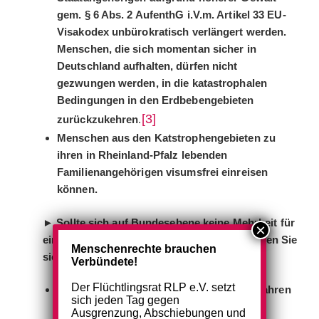
gem. § 6 Abs. 2 AufenthG i.V.m. Artikel 33 EU-
Visakodex unbürokratisch verlängert werden.
Menschen, die sich momentan sicher in
Deutschland aufhalten, dürfen nicht
gezwungen werden, in die katastrophalen
Bedingungen in den Erdbebengebieten
[3]
zurückzukehren
.
Menschen aus den Katstrophengebieten zu
ihren in Rheinland-Pfalz lebenden
Familienangehörigen visumsfrei einreisen
können.
►
Sollte sich auf Bundesebene keine Mehrheit für
eine visumsfreie Einreise finden lassen, setzen Sie
Menschenrechte brauchen
sich mit Nachdruck dafür ein, dass
Verbündete!
Der Flüchtlingsrat RLP e.V. setzt
es wirkliche Erleichterungen für Visaverfahren
sich jeden Tag gegen
von in den Erdbebengebieten lebenden
Ausgrenzung, Abschiebungen und