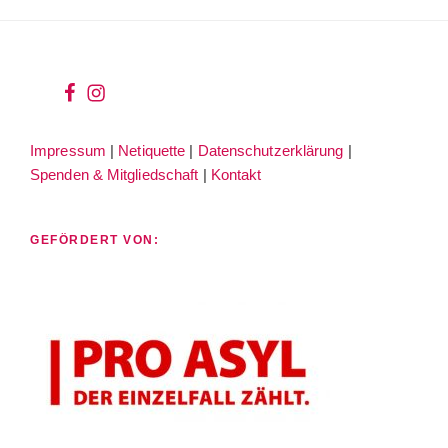
wir
wir
bei
auf
Impressum
|
Netiquette
|
Datenschutzerklärung
|
facebook
instagram
Spenden & Mitgliedschaft
|
Kontakt
GEFÖRDERT VON: